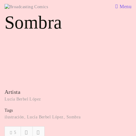
Menu
Sombra
Artista
Lucía Berbel López
Tags
ilustración
Lucía Berbel López
Sombra
5