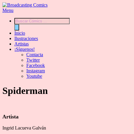
Menu
Búsqueda
de
productos
Inicio
Ilustraciones
Artistas
¡Síguenos!
Contacta
Twitter
Facebook
Instagram
Youtube
Spiderman
Artista
Ingrid Lacueva Galván