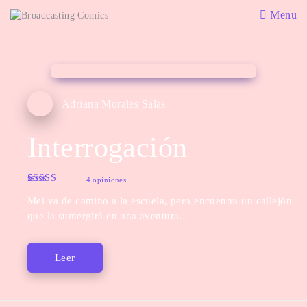
Menu
Adriana Morales Salas
Interrogación
4 opiniones
Rated
4
5.00
Mei va de camino a la escuela, pero encuentra un callejón
out of 5
based on
que la sumergirá en una aventura.
customer
ratings
Leer