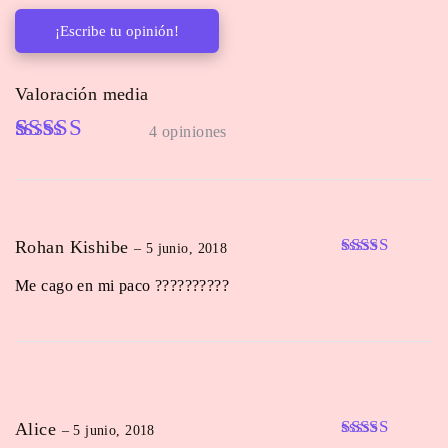
¡Escribe tu opinión!
Valoración media
4 opiniones
Rated
4
5.00
out of 5
based on
customer
Rohan Kishibe
–
5 junio, 2018
ratings
Valorado en
Me cago en mi paco ??????????
5
de 5
Alice
–
5 junio, 2018