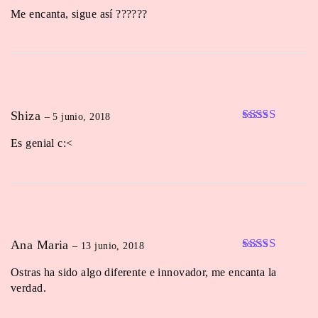
Valorado en
Me encanta, sigue así ??????
5
de 5
Shiza
–
5 junio, 2018
Valorado en
Es genial c:<
5
de 5
Ana Maria
–
13 junio, 2018
Valorado en
Ostras ha sido algo diferente e innovador, me encanta la
5
de 5
verdad.