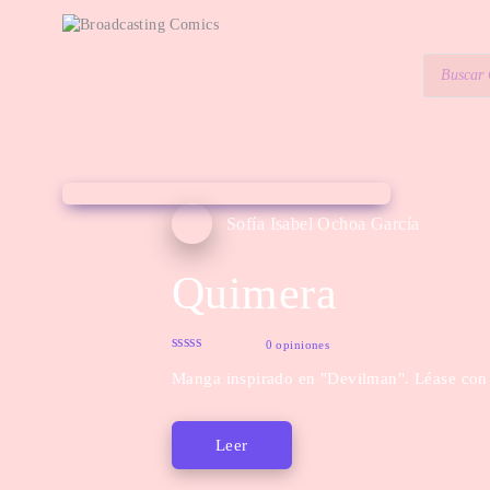
Sofía Isabel Ochoa García
Quimera
0 opiniones
Manga inspirado en "Devilman". Léase con 
Leer