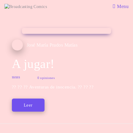
Menu
José María Prados Matías
A jugar!
0 opiniones
?? ?? ?? Aventuras de inocencia. ?? ?? ??
Leer