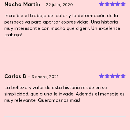
Nacho Martín
–
22 julio, 2020
ratings
Valorado
Increíble el trabajo del color y la deformación de la
en
5
de 5
perspectiva para aportar expresividad. Una historia
muy interesante con mucho que digerir. Un excelente
trabajo!
Carlos B
–
3 enero, 2021
Valorado
La belleza y valor de esta historia reside en su
en
5
de 5
simplicidad, que a uno le invade. Además el mensaje es
muy relevante. Queramosnos más!