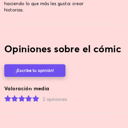
haciendo lo que más les gusta: crear
historias.
Opiniones sobre el cómic
¡Escribe tu opinión!
Valoración media
2 opiniones
Rated
2
5.00
out of 5
based on
customer