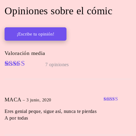
Opiniones sobre el cómic
¡Escribe tu opinión!
Valoración media
7 opiniones
Rated
7
5.00
out of 5
based on
customer
MACA
–
3 junio, 2020
ratings
Valorado en
Eres genial peque, sigue así, nunca te pierdas
5
de 5
A por todas