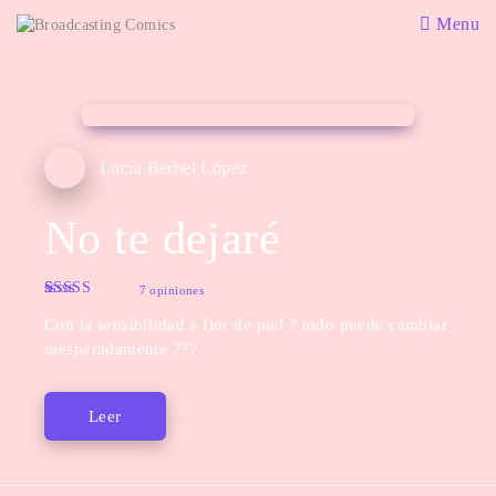
Menu
Lucía Berbel López
No te dejaré
7 opiniones
Rated
7
5.00
Con la sensibilidad a flor de piel ? todo puede cambiar
out of 5
based on
inesperadamente ???
customer
ratings
Leer