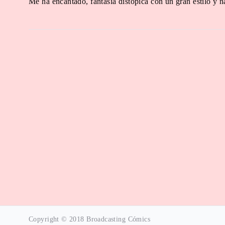
Me ha encantado, fantasía distópica con un gran estilo y 
5
de 5
Copyright © 2018 Broadcasting Cómics