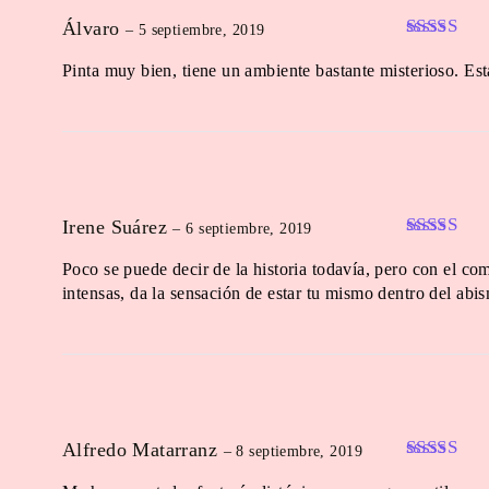
customer
Álvaro
–
5 septiembre, 2019
ratings
Valorado
Pinta muy bien, tiene un ambiente bastante misterioso. Est
en
4
de 5
Irene Suárez
–
6 septiembre, 2019
Valorado
Poco se puede decir de la historia todavía, pero con el c
en
4
de 5
intensas, da la sensación de estar tu mismo dentro del a
Alfredo Matarranz
–
8 septiembre, 2019
Valorado 