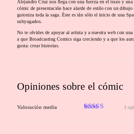
Alejandro Cruz nos llega con una fuerza en el trazo y una 
cómic de presentación hace alarde de estilo con un dibuj
guioniza toda la saga. Éste es tán sólo el inicio de una 
subyugados.
No te olvides de apoyar al artista y a nuestra web con una
a que Broadcasting Comics siga creciendo y a que los aut
gusta: crear historias.
Opiniones sobre el cómic
Valoración media
3 op
Rated
3
4.33
out of 5
based on