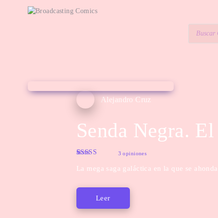
Alejandro Cruz
Senda Negra. El
3 opiniones
Rated
3
4.33
La mega saga galáctica en la que se ahonda
out of 5
based on
customer
ratings
Leer