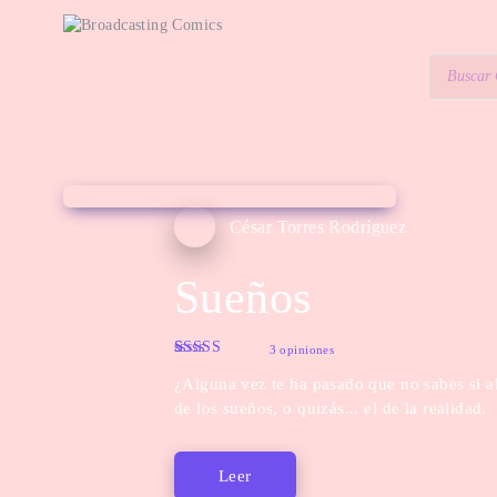
César Torres Rodríguez
Sueños
3 opiniones
Rated
3
4.67
¿Alguna vez te ha pasado que no sabes si al
out of 5
based on
de los sueños, o quizás... el de la realidad.
customer
ratings
Leer