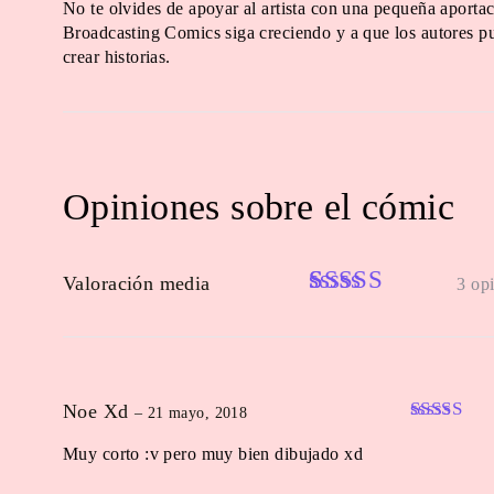
No te olvides de apoyar al artista con una pequeña aportac
Broadcasting Comics siga creciendo y a que los autores pu
crear historias.
Opiniones sobre el cómic
Valoración media
3 op
Rated
3
4.67
out of 5
based on
customer
Noe Xd
–
21 mayo, 2018
ratings
Valorado
Muy corto :v pero muy bien dibujado xd
en
4
de 5