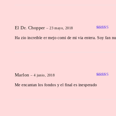
El Dr. Chopper
–
23 mayo, 2018
Valorado 
Ha zio increible er mejo comi de mi via entera. Soy fan 
5
de 5
Marlon
–
4 junio, 2018
Valorado 
Me encantan los fondos y el final es inesperado
5
de 5